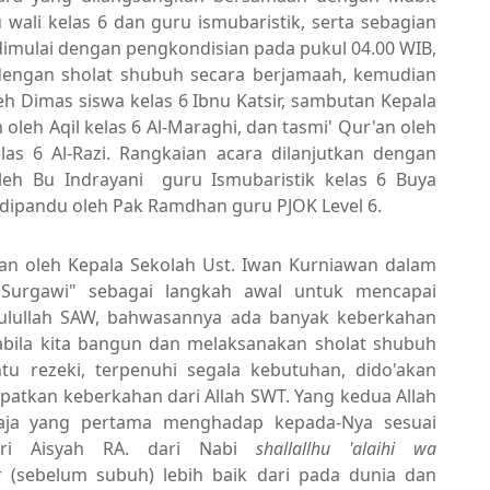
ru wali kelas 6 dan guru ismubaristik, serta sebagian
n dimulai dengan pengkondisian pada pukul 04.00 WIB,
 dengan sholat shubuh secara berjamaah, kemudian
h Dimas siswa kelas 6 Ibnu Katsir, sambutan Kepala
oleh Aqil kelas 6 Al-Maraghi, dan tasmi' Qur'an oleh
elas 6 Al-Razi. Rangkaian acara dilanjutkan dengan
eh Bu Indrayani guru Ismubaristik kelas 6 Buya
 dipandu oleh Pak Ramdhan guru PJOK Level 6.
 oleh Kepala Sekolah Ust. Iwan Kurniawan dalam
Surgawi" sebagai langkah awal untuk mencapai
sulullah SAW, bahwasannya ada banyak keberkahan
bila kita bangun dan melaksanakan sholat shubuh
ntu rezeki, terpenuhi segala kebutuhan, dido'akan
apatkan keberkahan dari Allah SWT. Yang kedua Allah
aja yang pertama menghadap kepada-Nya sesuai
ri Aisyah RA.
dari Nabi
shallallhu 'alaihi wa
r (sebelum subuh) lebih baik dari pada dunia dan