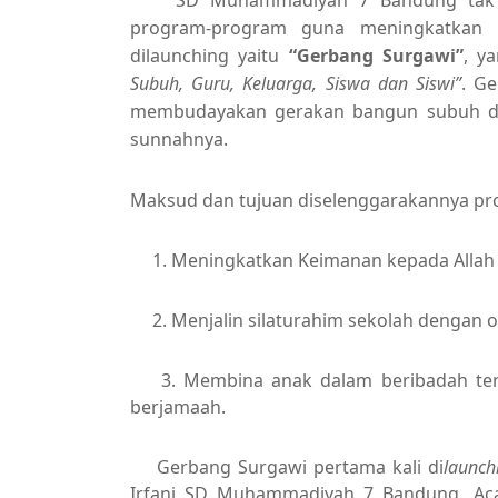
program-program guna meningkatkan k
dilaunching yaitu
“Gerbang Surgawi”
, y
Subuh, Guru, Keluarga, Siswa dan Siswi”
. G
membudayakan gerakan bangun subuh dan
sunnahnya.
Maksud dan tujuan diselenggarakannya pr
1. Meningkatkan Keimanan kepada Allah
2. Menjalin silaturahim sekolah dengan o
3. Membina anak dalam beribadah teru
berjamaah.
Gerbang Surgawi pertama kali di
launch
Irfani SD Muhammadiyah 7 Bandung. Ac