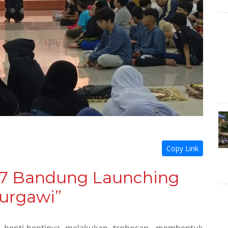
Copy Link
7 Bandung Launching
urgawi”
enti-hentinya melakukan trobosan, membentuk