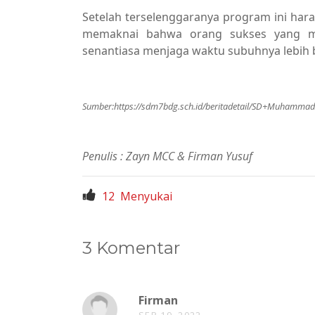
Setelah terselenggaranya program ini ha
memaknai bahwa orang sukses yang mem
senantiasa menjaga waktu subuhnya lebih b
Sumber:
https://sdm7bdg.sch.id/beritadetail/SD+Muhamm
Penulis : Zayn MCC & Firman Yusuf
12
Menyukai
3 Komentar
Firman
SEP 19, 2022