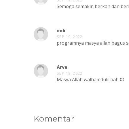
Semoga semakin berkah dan be
indi
SEP 19, 2022
programnya masya allah bagus sek
Arve
SEP 19, 2022
Masya Allah walhamdulillaah 🤲
Komentar