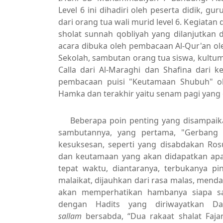
Level 6 ini dihadiri oleh peserta didik, gu
dari orang tua wali murid level 6. Kegiata
sholat sunnah qobliyah yang dilanjutkan
acara dibuka oleh pembacaan Al-Qur'an ole
Sekolah, sambutan orang tua siswa, kultum 
Calla dari Al-Maraghi dan Shafina dari k
pembacaan puisi "Keutamaan Shubuh" ol
Hamka dan terakhir yaitu senam pagi yang
Beberapa poin penting yang disampaikan
sambutannya, yang pertama, "Gerbang 
kesuksesan, seperti yang disabdakan Ro
dan keutamaan yang akan didapatkan apa
tepat waktu, diantaranya, terbukanya pi
malaikat, dijauhkan dari rasa malas, mend
akan memperhatikan hambanya siapa s
dengan Hadits yang diriwayatkan
Da
sallam
bersabda, “Dua rakaat shalat Faja