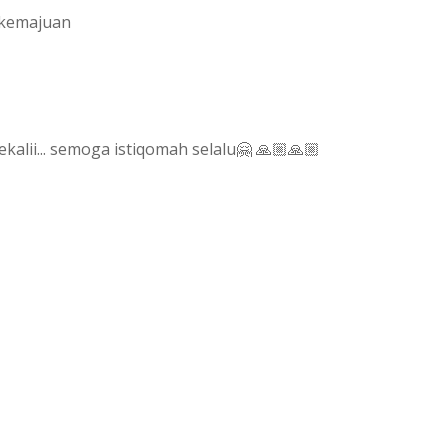
rkemajuan
alii... semoga istiqomah selalu🤗 🙏🏼🙏🏼