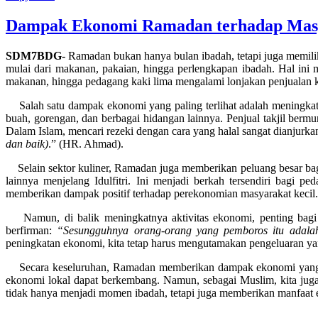
Dampak Ekonomi Ramadan terhadap Masy
SDM7BDG-
Ramadan bukan hanya bulan ibadah, tetapi juga memilik
mulai dari makanan, pakaian, hingga perlengkapan ibadah. Hal ini m
makanan, hingga pedagang kaki lima mengalami lonjakan penjualan ka
Salah satu dampak ekonomi yang paling terlihat adalah meningka
buah, gorengan, dan berbagai hidangan lainnya. Penjual takjil ber
Dalam Islam, mencari rezeki dengan cara yang halal sangat dianjurk
dan baik)
.” (HR. Ahmad).
Selain sektor kuliner, Ramadan juga memberikan peluang besar bagi
lainnya menjelang Idulfitri. Ini menjadi berkah tersendiri bagi p
memberikan dampak positif terhadap perekonomian masyarakat keci
Namun, di balik meningkatnya aktivitas ekonomi, penting bagi 
berfirman:
“Sesungguhnya orang-orang yang pemboros itu adalah
peningkatan ekonomi, kita tetap harus mengutamakan pengeluaran ya
Secara keseluruhan, Ramadan memberikan dampak ekonomi yang sig
ekonomi lokal dapat berkembang. Namun, sebagai Muslim, kita jug
tidak hanya menjadi momen ibadah, tetapi juga memberikan manfaat 