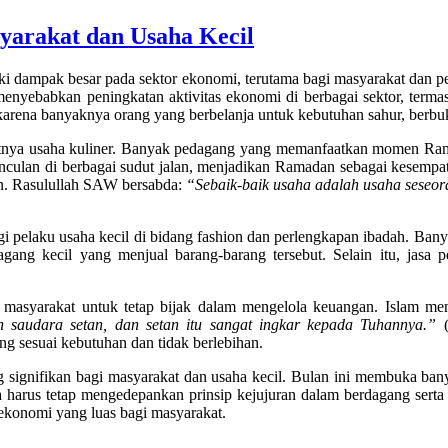
arakat dan Usaha Kecil
i dampak besar pada sektor ekonomi, terutama bagi masyarakat dan pe
enyebabkan peningkatan aktivitas ekonomi di berbagai sektor, termasuk
rena banyaknya orang yang berbelanja untuk kebutuhan sahur, berbuka
tnya usaha kuliner. Banyak pedagang yang memanfaatkan momen Rama
munculan di berbagai sudut jalan, menjadikan Ramadan sebagai kesem
an. Rasulullah SAW bersabda:
“Sebaik-baik usaha adalah usaha seseora
 pelaku usaha kecil di bidang fashion dan perlengkapan ibadah. Ban
edagang kecil yang menjual barang-barang tersebut. Selain itu, jasa
l.
masyarakat untuk tetap bijak dalam mengelola keuangan. Islam men
 saudara setan, dan setan itu sangat ingkar kepada Tuhannya.”
(
ng sesuai kebutuhan dan tidak berlebihan.
nifikan bagi masyarakat dan usaha kecil. Bulan ini membuka banya
a harus tetap mengedepankan prinsip kejujuran dalam berdagang sert
ekonomi yang luas bagi masyarakat.