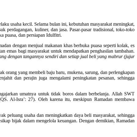
laku usaha kecil. Selama bulan ini, kebutuhan masyarakat meningkat,
 perdagangan, kuliner, dan jasa. Pasar-pasar tradisional, toko-toko
 puasa, dan persiapan Idulfitri.
dan dengan menjual makanan khas berbuka puasa seperti kolak, es
patan emas bagi masyarakat untuk mendapatkan penghasilan tambahan.
ng dengan tangannya sendiri dan setiap jual beli yang mabrur (jujur
yak orang yang membeli baju baru, mukena, sarung, dan perlengkapan
 penjahit dan perajin juga mengalami peningkatan pesanan, sehingga
gajarkan umatnya untuk tidak boros dalam berbelanja. Allah SWT
QS. Al-Isra’: 27). Oleh karena itu, meskipun Ramadan membawa
k peluang usaha dan meningkatkan daya beli masyarakat, sehingga
a sikap bijak dalam mengelola keuangan. Dengan demikian, Ramadan