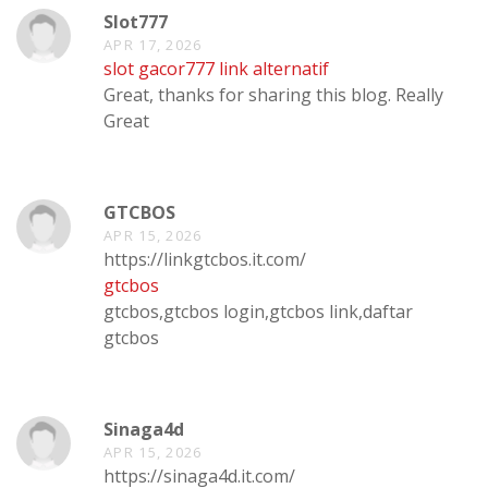
Slot777
APR 17, 2026
slot gacor777 link alternatif
Great, thanks for sharing this blog. Really
Great
GTCBOS
APR 15, 2026
https://linkgtcbos.it.com/
gtcbos
gtcbos,gtcbos login,gtcbos link,daftar
gtcbos
Sinaga4d
APR 15, 2026
https://sinaga4d.it.com/