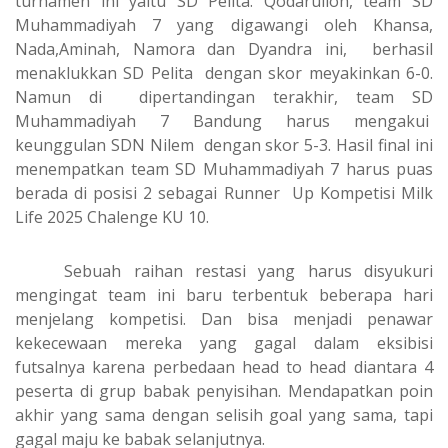
turnamen ini yaitu SD Pelita. Qodarulloh, team SD
Muhammadiyah 7 yang digawangi oleh Khansa,
Nada,Aminah, Namora dan Dyandra ini, berhasil
menaklukkan SD Pelita dengan skor meyakinkan 6-0.
Namun di dipertandingan terakhir, team SD
Muhammadiyah 7 Bandung harus mengakui
keunggulan SDN Nilem dengan skor 5-3. Hasil final ini
menempatkan team SD Muhammadiyah 7 harus puas
berada di posisi 2 sebagai Runner Up Kompetisi Milk
Life 2025 Chalenge KU 10.
Sebuah raihan restasi yang harus disyukuri
mengingat team ini baru terbentuk beberapa hari
menjelang kompetisi. Dan bisa menjadi penawar
kekecewaan mereka yang gagal dalam eksibisi
futsalnya karena perbedaan head to head diantara 4
peserta di grup babak penyisihan. Mendapatkan poin
akhir yang sama dengan selisih goal yang sama, tapi
gagal maju ke babak selanjutnya.