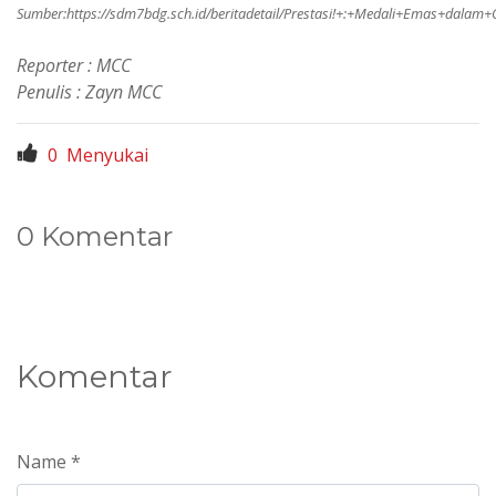
Sumber:
https://sdm7bdg.sch.id/beritadetail/Prestasi!+:+Medali+Emas+dalam
Reporter : MCC
Penulis : Zayn MCC
0
Menyukai
0 Komentar
Komentar
Name *