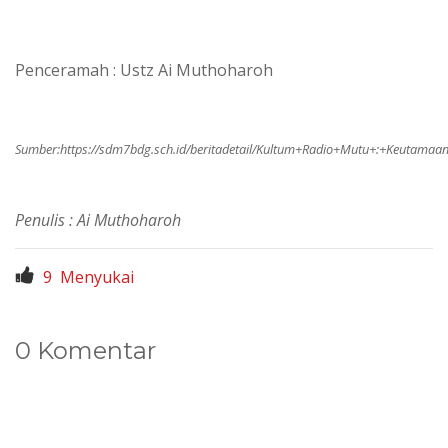
Penceramah : Ustz Ai Muthoharoh
Sumber:
https://sdm7bdg.sch.id/beritadetail/Kultum+Radio+Mutu+:+Keutam
Penulis : Ai Muthoharoh
9
Menyukai
0 Komentar