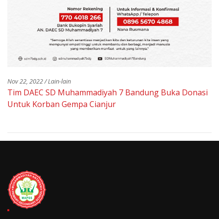
Nov 22, 2022 / Lain-lain
Tim DAEC SD Muhammadiyah 7 Bandung Buka Donasi
Untuk Korban Gempa Cianjur