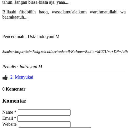
tahun. Jangan biasa-biasa aja, yaaa....
Billaahi fiisabiilih haqq, wassalamu'alaikum warahmatullahi wa
baarakaatuh....
Penceramah : Ustz Indrayani M
Sumber:
https://sdm7bdg.sch.id/beritadetail/Kultum+Radio+MUTU+:+DN+A
Penulis : Indrayani M
2
Menyukai
0 Komentar
Komentar
Name *
Email *
Website