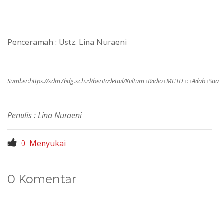
Penceramah : Ustz. Lina Nuraeni
Sumber:
https://sdm7bdg.sch.id/beritadetail/Kultum+Radio+MUTU+:+Adab+Sa
Penulis : Lina Nuraeni
0
Menyukai
0 Komentar