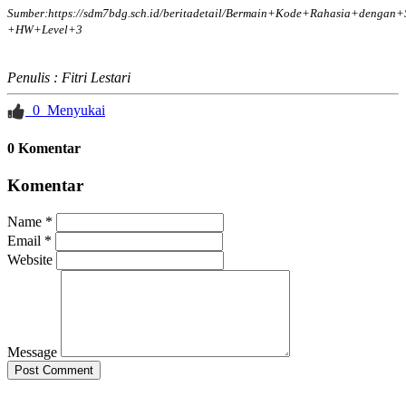
Sumber:
https://sdm7bdg.sch.id/beritadetail/Bermain+Kode+Rahasia+denga
+HW+Level+3
Penulis : Fitri Lestari
0
Menyukai
0 Komentar
Komentar
Name *
Email *
Website
Message