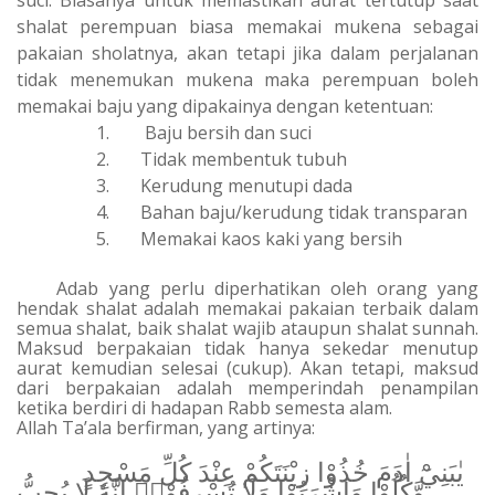
suci. Biasanya untuk memastikan aurat tertutup saat
shalat perempuan biasa memakai mukena sebagai
pakaian sholatnya, akan tetapi jika dalam perjalanan
tidak menemukan mukena maka perempuan boleh
memakai baju yang dipakainya dengan ketentuan:
1.
Baju bersih dan suci
2.
Tidak membentuk tubuh
3.
Kerudung menutupi dada
4.
Bahan baju/kerudung tidak transparan
5.
Memakai kaos kaki yang bersih
Adab yang perlu diperhatikan oleh orang yang
hendak shalat adalah memakai pakaian terbaik dalam
semua shalat, baik shalat wajib ataupun shalat sunnah.
Maksud berpakaian tidak hanya sekedar menutup
aurat kemudian selesai (cukup). Akan tetapi, maksud
dari berpakaian adalah memperindah penampilan
ketika berdiri di hadapan Rabb semesta alam.
Allah Ta’ala berfirman, yang artinya:
يٰبَنِيْٓ اٰدَمَ خُذُوْا زِيْنَتَكُمْ عِنْدَ كُلِّ مَسْجِدٍ
وَّكُلُوْا وَاشْرَبُوْا وَلَا تُسْرِفُوْاۚ اِنَّهٗ لَا يُحِبُّ