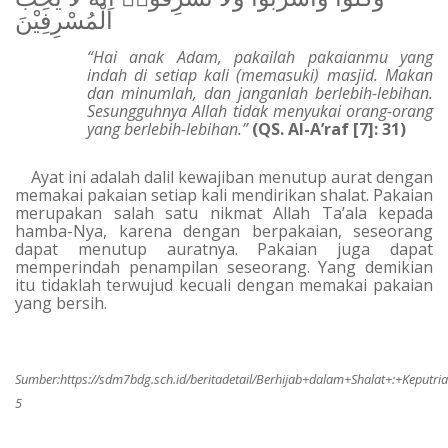
الْمُسْرِفِيْنَ
“Hai anak Adam, pakailah pakaianmu yang
indah di setiap kali (memasuki) masjid. Makan
dan minumlah, dan janganlah berlebih-lebihan.
Sesungguhnya Allah tidak menyukai orang-orang
yang berlebih-lebihan.”
(QS. Al-A’raf [7]: 31)
Ayat ini adalah dalil kewajiban menutup aurat dengan
memakai pakaian setiap kali mendirikan shalat. Pakaian
merupakan salah satu nikmat Allah Ta’ala kepada
hamba-Nya, karena dengan berpakaian, seseorang
dapat menutup auratnya. Pakaian juga dapat
memperindah penampilan seseorang. Yang demikian
itu tidaklah terwujud kecuali dengan memakai pakaian
yang bersih.
Sumber:
https://sdm7bdg.sch.id/beritadetail/Berhijab+dalam+Shalat+:+Kep
5