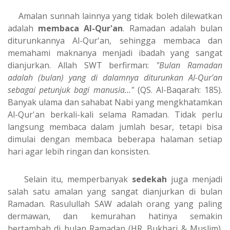
Amalan sunnah lainnya yang tidak boleh dilewatkan
adalah
membaca Al-Qur'an
. Ramadan adalah bulan
diturunkannya Al-Qur'an, sehingga membaca dan
memahami maknanya menjadi ibadah yang sangat
dianjurkan. Allah SWT berfirman:
"Bulan Ramadan
adalah (bulan) yang di dalamnya diturunkan Al-Qur'an
sebagai petunjuk bagi manusia..."
(QS. Al-Baqarah: 185).
Banyak ulama dan sahabat Nabi yang mengkhatamkan
Al-Qur'an berkali-kali selama Ramadan. Tidak perlu
langsung membaca dalam jumlah besar, tetapi bisa
dimulai dengan membaca beberapa halaman setiap
hari agar lebih ringan dan konsisten.
Selain itu, memperbanyak
sedekah
juga menjadi
salah satu amalan yang sangat dianjurkan di bulan
Ramadan. Rasulullah SAW adalah orang yang paling
dermawan, dan kemurahan hatinya semakin
bertambah di bulan Ramadan (HR. Bukhari & Muslim).