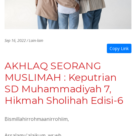
Sep 16, 2022 / Lain-lain
Copy Link
AKHLAQ SEORANG
MUSLIMAH : Keputrian
SD Muhammadiyah 7,
Hikmah Sholihah Edisi-6
Bismillahirrohmaanirrohiim,
Assalamu'alaikum, wr.wb.