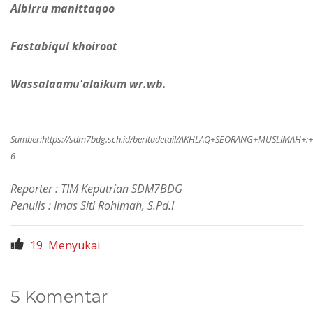
Albirru manittaqoo
Fastabiqul khoiroot
Wassalaamu'alaikum wr.wb.
Sumber:
https://sdm7bdg.sch.id/beritadetail/AKHLAQ+SEORANG+MUSLIMAH+
6
Reporter : TIM Keputrian SDM7BDG
Penulis : Imas Siti Rohimah, S.Pd.I
19
Menyukai
5 Komentar