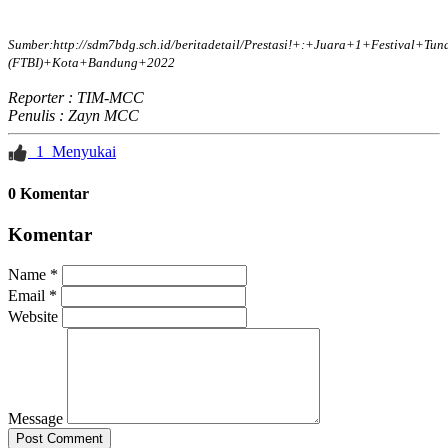
Sumber:
http://sdm7bdg.sch.id/beritadetail/Prestasi!+:+Juara+1+Festival+T
(FTBI)+Kota+Bandung+2022
Reporter : TIM-MCC
Penulis : Zayn MCC
1
Menyukai
0 Komentar
Komentar
Name *
Email *
Website
Message